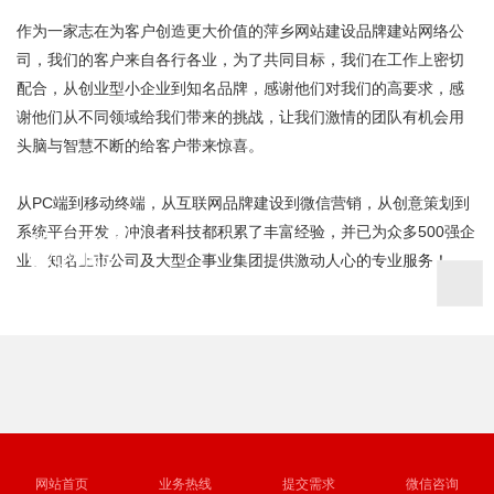
作为一家志在为客户创造更大价值的
萍乡网站建设品牌建站网络公
司
，我们的客户来自各行各业，为了共同目标，我们在工作上密切
配合，从创业型小企业到知名品牌，感谢他们对我们的高要求，感
谢他们从不同领域给我们带来的挑战，让我们激情的团队有机会用
头脑与智慧不断的给客户带来惊喜。
从PC端到移动终端，从互联网品牌建设到微信营销，从创意策划到
系统平台开发，冲浪者科技都积累了丰富经验，并已为众多500强企
OBJECTIVE
GROWING
业、知名上市公司及大型企事业集团提供激动人心的专业服务！
我们的目标
GROWING
我们的成长
我们的坚持
成为具幸福感与商业价值的互联网整合营销机构
来自客户对我们的信赖以及我们对行业的热爱
在建站领域为客户提供优质服务
建站资质证书
网站首页
业务热线
提交需求
微信咨询