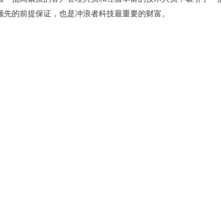
领先的前提保证，也是冲浪者科技最重要的财富。
，不断超越客户的期望值来自于我们对这个行业的
供商的位置上，我们立志把最好的技术通过高效、
。
户在信息化领域值得信任、有价值的