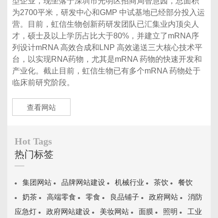
型企业，现坐落于深圳市光明区招商局智慧园，总面积
为2700平米，研发中心和GMP 中试基地已经部分投入运
营。目前，虹信生物创新药研发团队已汇集业内顶尖人
才，硕士及以上学历占比大于80%，并建立了mRNA序
列设计mRNA 高效合成和LNP 高效递送三大核心技术平
台，以实现RNA药物，尤其是mRNA 药物的快速开发和
产业化。截止目前，虹信生物已有多个mRNA 药物处于
临床前研究阶段。
查看网站
Hot Tags
热门标签
集团网站
品牌网站建设
机械行业
茶饮
餐饮
奶茶
高端零食
零食
良品铺子
政府网站
消防
应急灯
政府网站建设
美妆网站
面膜
照明
工业