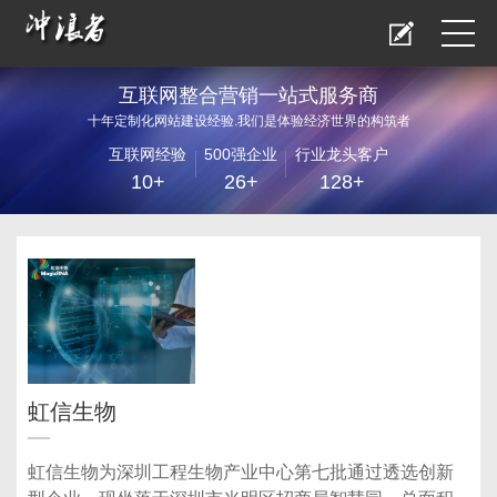
互联网整合营销一站式服务商
十年定制化网站建设经验.我们是体验经济世界的构筑者
互联网经验
500强企业
行业龙头客户
10+
26+
128+
虹信生物
虹信生物为深圳工程生物产业中心第七批通过透选创新