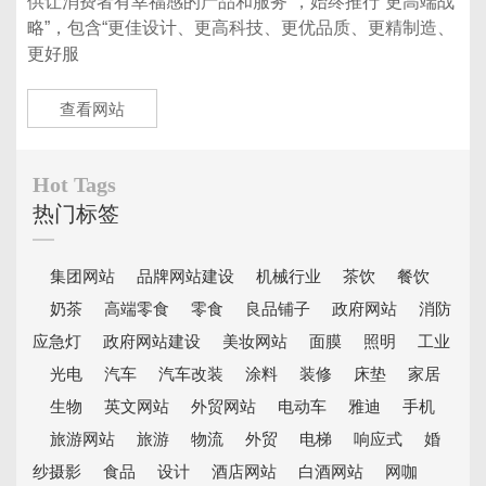
供让消费者有幸福感的产品和服务”，始终推行“更高端战
略”，包含“更佳设计、更高科技、更优品质、更精制造、
更好服
查看网站
Hot Tags
热门标签
集团网站
品牌网站建设
机械行业
茶饮
餐饮
奶茶
高端零食
零食
良品铺子
政府网站
消防
应急灯
政府网站建设
美妆网站
面膜
照明
工业
光电
汽车
汽车改装
涂料
装修
床垫
家居
生物
英文网站
外贸网站
电动车
雅迪
手机
旅游网站
旅游
物流
外贸
电梯
响应式
婚
纱摄影
食品
设计
酒店网站
白酒网站
网咖