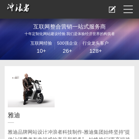
互联网整合营销一站式服务商
十年定制化网站建设经验.我们是体验经济世界的构筑者
互联网经验
500强企业
行业龙头客户
10+
26+
128+
雅迪
雅迪品牌网站设计冲浪者科技制作-雅迪集团始终坚持“提